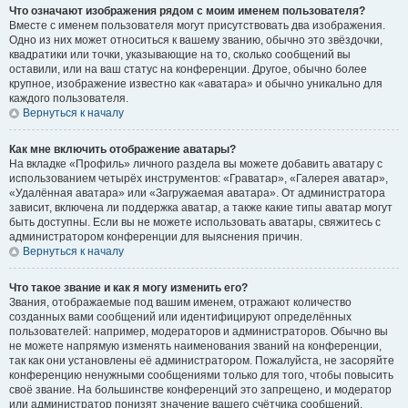
Что означают изображения рядом с моим именем пользователя?
Вместе с именем пользователя могут присутствовать два изображения.
Одно из них может относиться к вашему званию, обычно это звёздочки,
квадратики или точки, указывающие на то, сколько сообщений вы
оставили, или на ваш статус на конференции. Другое, обычно более
крупное, изображение известно как «аватара» и обычно уникально для
каждого пользователя.
Вернуться к началу
Как мне включить отображение аватары?
На вкладке «Профиль» личного раздела вы можете добавить аватару с
использованием четырёх инструментов: «Граватар», «Галерея аватар»,
«Удалённая аватара» или «Загружаемая аватара». От администратора
зависит, включена ли поддержка аватар, а также какие типы аватар могут
быть доступны. Если вы не можете использовать аватары, свяжитесь с
администратором конференции для выяснения причин.
Вернуться к началу
Что такое звание и как я могу изменить его?
Звания, отображаемые под вашим именем, отражают количество
созданных вами сообщений или идентифицируют определённых
пользователей: например, модераторов и администраторов. Обычно вы
не можете напрямую изменять наименования званий на конференции,
так как они установлены её администратором. Пожалуйста, не засоряйте
конференцию ненужными сообщениями только для того, чтобы повысить
своё звание. На большинстве конференций это запрещено, и модератор
или администратор понизят значение вашего счётчика сообщений.