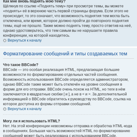
Как мне вновь поднять мою тему?
Щёлкнув по ссылке «Поднять тему» при просмотре темы, вы можете
«поднять» её в верхнюю часть первой страницы форума. Если этого не
происходит, то это означает, что возможность поднятия тем могла быть
отключена, или время, которое должно пройти до повторного поднятия
темы, ещё не прошло. Также можно поднять тему, просто ответив на неё,
однако удостоверьтесь, что тем самым вы не нарушаете правила
конференции, на которой находитесь.
Вернуться к началу
Форматирование сообщений и типы создаваемых тем
Что такое BBCode?
BBCode — это особая реализация HTML, предлагающая большие
возможности по форматированию отдельных частей сообщения.
Возможность использования BBCode определяется администратором,
однако BBCode также может быть отключён на уровне сообщения в
форме для его отправки. BBCode очень похож на HTML, но теги в нём
заключаются в квадратные скобки [ и ], а не в < и >. За дополнительной
информацией о BBCode обратитесь к руководству по BBCode, ссылка на
которое доступна из формы отправки сообщений.
Вернуться к началу
Могу ли я использовать HTML?
Нет. На этой конференции невозможны отправка и обработка HTML-кода
в сообщениях. Большая часть возможностей HTML по форматированию
сообщений может быть реализована с использованием BBCode.