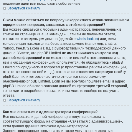
поданные идеи или предложить собственные.
Вернуться к началу
С кем можно связаться по вопросу некорректного использования и/или
юридических вопросов, связанных с этой конференцией?
Вы можете связаться с любым из администраторов, перечисленных в
списке на странице «Наша команда». Если вы не получили ответа,
свяжитесь с владельцем домена (сделайте
whois lookup
) или, если
конференция находится на бесплатном домене (например, chat.ru,
Yahoo!, free.fr, f2s.com и т. п.), с руководством или техподдержкой данного
домена. Учтите, что phpBB Limited
не имеет никакого контроля над
данной конференцией
и не может нести никакой ответственности за то,
кем и как данная конференция используется. Не обращайтесь к phpBB
Limited по юридическим вопросам (о приостановке работы конференции,
ответственности за неё и т. д.), которые
не относятся напрямую
к сайту
phpBB.com или которые частично относятся к программному
обеспечению phpBB Limited. Если же вы всё-таки пошлёте email в адрес
phpBB Limited об использовании данной конференции
третьей стороной
,
то не ждите подробного письма, или вы можете вообще не получить
ответа.
Вернуться к началу
Как мне связаться с администратором конференции?
Все пользователи данной конференции могут использовать
соответствующую форму на странице «Связаться с администрацией»,
если данная функция включена администратором.
Зарегистрированные пользователи также могут воспользоваться