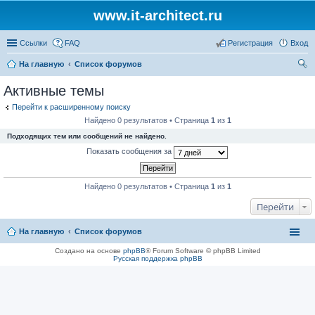
www.it-architect.ru
Ссылки
FAQ
Регистрация
Вход
На главную
Список форумов
ои
Активные темы
ск
Перейти к расширенному поиску
Найдено 0 результатов • Страница
1
из
1
Подходящих тем или сообщений не найдено.
Показать сообщения за
Найдено 0 результатов • Страница
1
из
1
Перейти
На главную
Список форумов
Создано на основе
phpBB
® Forum Software © phpBB Limited
Русская поддержка phpBB