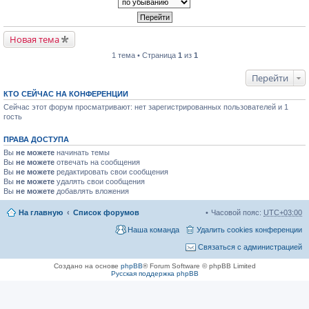
Новая тема
1 тема • Страница
1
из
1
Перейти
КТО СЕЙЧАС НА КОНФЕРЕНЦИИ
Сейчас этот форум просматривают: нет зарегистрированных пользователей и 1
гость
ПРАВА ДОСТУПА
Вы
не можете
начинать темы
Вы
не можете
отвечать на сообщения
Вы
не можете
редактировать свои сообщения
Вы
не можете
удалять свои сообщения
Вы
не можете
добавлять вложения
На главную
Список форумов
Часовой пояс:
UTC+03:00
Наша команда
Удалить cookies конференции
Связаться с администрацией
Создано на основе
phpBB
® Forum Software © phpBB Limited
Русская поддержка phpBB