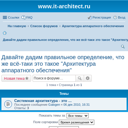
www.it-architect.ru
Ссылки
FAQ
Регистрация
Вход
На главную
Список форумов
Архитектура аппаратного обеспечения
Давайте дадим правильное определение, что же всё-таки это такое "Архитект
ои
Давайте дадим правильное определение, что
ск
же всё-таки это такое "Архитектура
аппаратного обеспечения"
Новая тема
1 тема • Страница
1
из
1
Темы
Системная архитектура - это ...
Последнее сообщение
Galogen
«
06 дек 2010, 16:31
Ответы:
3
Показать темы за:
Поле сортировки