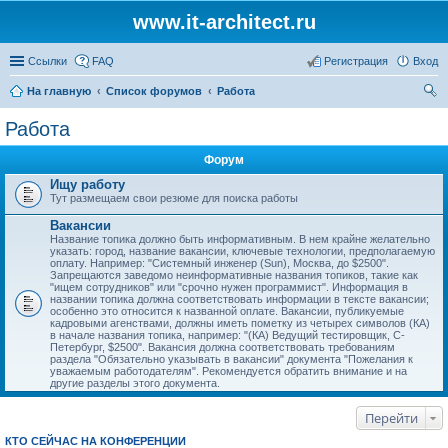
www.it-architect.ru
Ссылки
FAQ
Регистрация
Вход
На главную
Список форумов
Работа
ои
Работа
ск
Форум
Ищу работу
Тут размещаем свои резюме для поиска работы
Вакансии
Название топика должно быть информативным. В нем крайне желательно
указать: город, название вакансии, ключевые технологии, предполагаемую
оплату. Например: "Системный инженер (Sun), Москва, до $2500".
Запрещаются заведомо неинформативные названия топиков, такие как
"ищем сотрудников" или "срочно нужен программист". Информация в
названии топика должна соответствовать информации в тексте вакансии;
особенно это относится к названной оплате. Вакансии, публикуемые
кадровыми агенствами, должны иметь пометку из четырех символов (КА)
в начале названия топика, например: "(КА) Ведущий тестировщик, С-
Петербург, $2500". Вакансия должна соответствовать требованиям
раздела "Обязательно указывать в вакансии" документа "Пожелания к
уважаемым работодателям". Рекомендуется обратить внимание и на
другие разделы этого документа.
Перейти
КТО СЕЙЧАС НА КОНФЕРЕНЦИИ