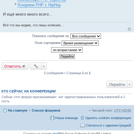
*
Ускоряем PHP с HipHop
И ещё много много всего...
Всё что мы видим, это лишь иллюзия...
Показать сообщения за:
Поле сортировки
Ответить
3 сообщения • Страница
1
из
1
Перейти
КТО СЕЙЧАС НА КОНФЕРЕНЦИИ
Сейчас этот форум просматривают: нет зарегистрированных пользователей и 1
гость
На главную
Список форумов
Часовой пояс:
UTC+03:00
Наша команда
Удалить cookies конференции
Связаться с администрацией
Создано на основе
phpBB
® Forum Software © phpBB Limited