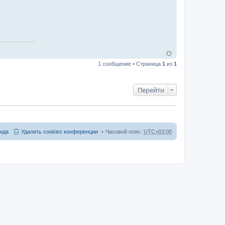
я
и
н
ф
о
р
м
а
ц
и
я
1 сообщение • Страница
1
из
1
п
о
л
ь
Перейти
з
о
в
а
т
е
л
нда
Удалить cookies конференции
Часовой пояс:
UTC+03:00
я
a
n
d
r
e
y
.
m
a
s
l
o
v