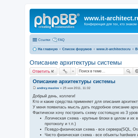
www.it-architect.r
Конференция для тех, кто знаком 
Ссылки
FAQ
На главную
Список форумов
www.it-architector.ru
В
Описание архитектуры системы
Ответить
Описание архитектуры системы
andrey.maslov
»
25 ноя 2011, 11:32
С
о
Добрый день, коллеги!
о
Кто и какие средства применяет для описания архитек
б
щ
У меня появилась мысль дать подробное описание арх
е
Фактически хочу построить схему состоящую из 3 уров
н
и
Логическая схема - крупные блоки в целом и их
е
протоколу и т.п.)
Псевдо-физическая схема - все сервера(SQL, Orac
Чисто физическая схема - все объекты hardware 