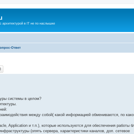
u
с архитектурой в IT не по наслышке
опрос-Ответ
туры системы в целом?
итектуры.
ней:
 взаимодействия между собой( какой информацией обмениваются, по как
le, Application и т.п.), которые используются для обеспечения работы б
инфраструктуры (опять сервера, характеристики каналов, доп. сетевое