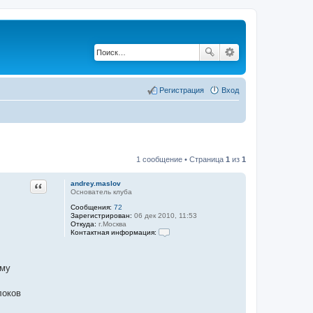
Регистрация
Вход
1 сообщение • Страница
1
из
1
andrey.maslov
Цитата
Основатель клуба
Сообщения:
72
Зарегистрирован:
06 дек 2010, 11:53
Откуда:
г.Москва
Контактная информация:
К
о
н
т
ому
а
к
т
локов
н
а